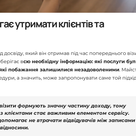
є утримати клієнтів та
 досвіду, який він отримав під час попереднього візи
зберігає в
сю необхідну інформацію: які послуги бу
і, які побажання залишилися незадоволеними
. Майс
дури, а значить, може запропонувати саме той підхід
 візити формують значну частину доходу, тому
 з клієнтами стає важливим елементом сервісу.
допомагає не втрачати відвідувачів між записами
відносини.