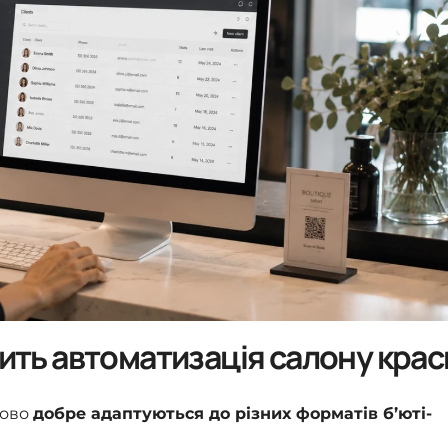
дить автоматизація салону крас
ково
добре адаптуються до різних форматів б’юті-