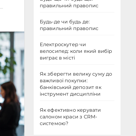
правильний правопис
Будь-де чи будь де:
правильний правопис
Електроскутер чи
велосипед: коли який вибір
виграє в місті
Як зберегти велику суму до
важливої покупки:
банківський депозит як
інструмент дисципліни
Як ефективно керувати
салоном краси з CRM-
системою?