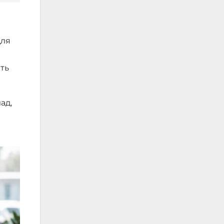
для
ють
ад,