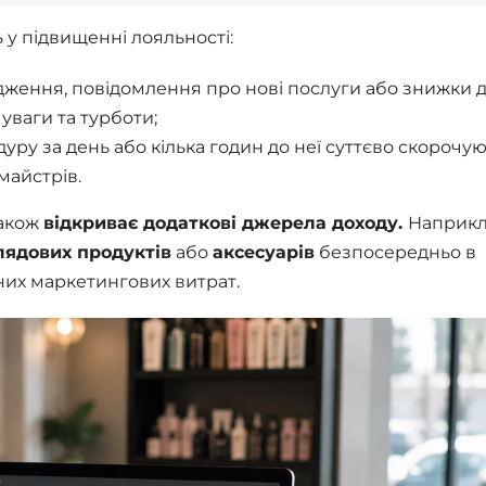
 у підвищенні лояльності:
дження, повідомлення про нові послуги або знижки 
уваги та турботи;
ру за день або кілька годин до неї суттєво скорочу
майстрів.
також
відкриває додаткові джерела доходу.
Наприкл
лядових продуктів
або
аксесуарів
безпосередньо в
них маркетингових витрат.