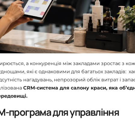
ширюється, а конкуренція між закладами зростає з к
уднощами, які є однаковими для багатьох закладів: ха
ідсутність нагадувань, непрозорий облік витрат і запа
алізована
CRM-система для салону краси, яка об’єд
ередовищі.
RM-програма для управління