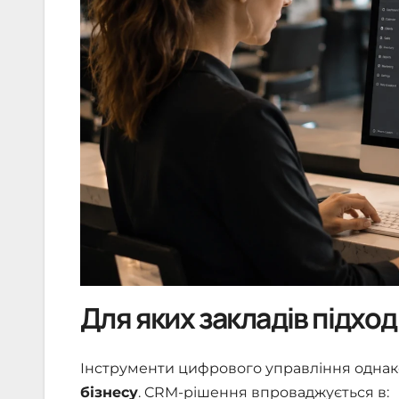
Для яких закладів підхо
Інструменти цифрового управління одна
бізнесу
. CRM-рішення впроваджується в: