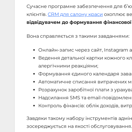
Сучасне програмне забезпечення для б’ют
клієнтів.
CRM для салону краси
охоплює ве
відвідувачем до формування фінансової 
Вона справляється з такими завданнями:
Онлайн-запис через сайт, Instagram а
Ведення детальної картки кожного клі
алергічними реакціями;
Формування єдиного календаря завант
Автоматичне списання витрачених ма
Розрахунок заробітної плати з урахува
Надсилання SMS та email-повідомлень
Контроль фінансів: облік доходів, вит
Завдяки такому набору інструментів адмін
зосереджується на якості обслуговування.