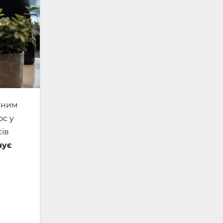
ожним
ос у
сів
нує