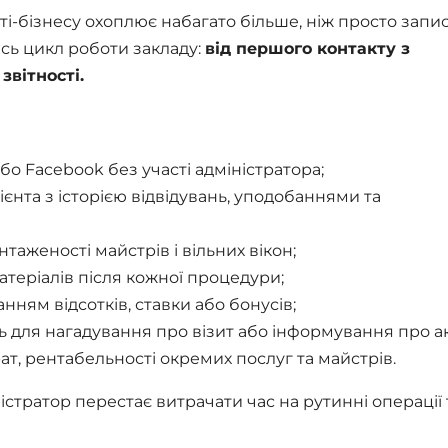
і-бізнесу охоплює набагато більше, ніж просто запи
сь цикл роботи закладу:
від першого контакту з
звітності.
бо Facebook без участі адміністратора;
єнта з історією відвідувань, уподобаннями та
аженості майстрів і вільних вікон;
теріалів після кожної процедури;
нням відсотків, ставки або бонусів;
 для нагадування про візит або інформування про акц
рат, рентабельності окремих послуг та майстрів.
істратор перестає витрачати час на рутинні операції 