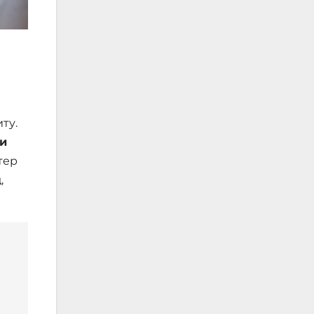
ту.
ли
тер
,