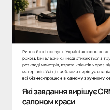
Ринок б’юті-послуг в Україні активно роз
роком. Їхні власники іноді стикаються з тр
розкладі майстрів, втрата клієнтів через в
матеріалів. Усі ці проблеми вирішує спеці
всі бізнес-процеси в одному зручному с
Які завдання вирішує C
салоном краси