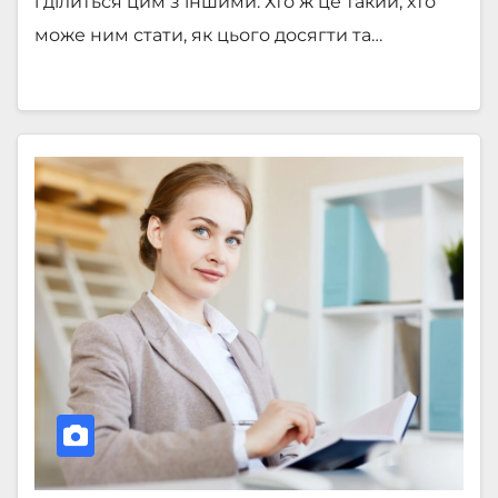
і ділиться цим з іншими. Хто ж це такий, хто
може ним стати, як цього досягти та…