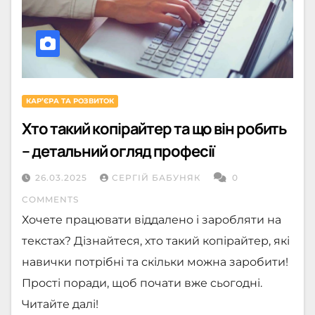
КАРʼЄРА ТА РОЗВИТОК
Хто такий копірайтер та що він робить
– детальний огляд професії
26.03.2025
СЕРГІЙ БАБУНЯК
0
COMMENTS
Хочете працювати віддалено і заробляти на
текстах? Дізнайтеся, хто такий копірайтер, які
навички потрібні та скільки можна заробити!
Прості поради, щоб почати вже сьогодні.
Читайте далі!