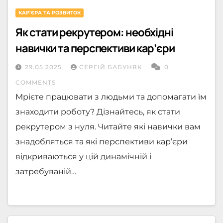
КАРʼЄРА ТА РОЗВИТОК
Як стати рекрутером: необхідні
навички та перспективи кар’єри
29.05.2025
СЕРГІЙ БАБУНЯК
0
COMMENTS
Мрієте працювати з людьми та допомагати їм
знаходити роботу? Дізнайтесь, як стати
рекрутером з нуля. Читайте які навички вам
знадобляться та які перспективи кар’єри
відкриваються у цій динамічній і
затребуваній…