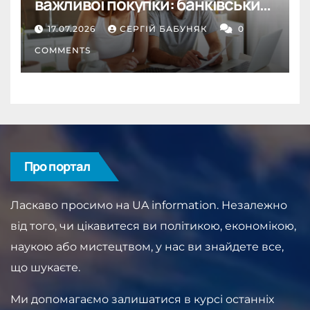
важливої покупки: банківський
депозит як інструмент
17.07.2026
СЕРГІЙ БАБУНЯК
0
дисципліни
COMMENTS
Про портал
Ласкаво просимо на UA information. Незалежно
від того, чи цікавитеся ви політикою, економікою,
наукою або мистецтвом, у нас ви знайдете все,
що шукаєте.
Ми допомагаємо залишатися в курсі останніх