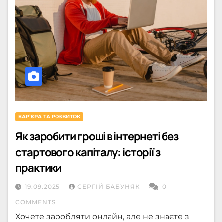
КАРʼЄРА ТА РОЗВИТОК
Як заробити гроші в інтернеті без
стартового капіталу: історії з
практики
19.09.2025
СЕРГІЙ БАБУНЯК
0
COMMENTS
Хочете заробляти онлайн, але не знаєте з