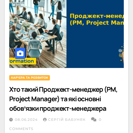
КАРʼЄРА ТА РОЗВИТОК
Хто такий Проджект-менеджер (PM,
Project Manager) та які основні
обовʼязки проджект-менеджера
08.06.2024
СЕРГІЙ БАБУНЯК
0
COMMENTS