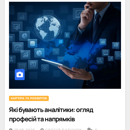
КАРʼЄРА ТА РОЗВИТОК
Які бувають аналітики: огляд
професій та напрямків
19.05.2025
СЕРГІЙ БАБУНЯК
0