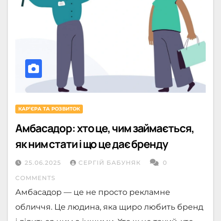
КАРʼЄРА ТА РОЗВИТОК
Амбасадор: хто це, чим займається,
як ним стати і що це дає бренду
25.06.2025
СЕРГІЙ БАБУНЯК
0
COMMENTS
Амбасадор — це не просто рекламне
обличчя. Це людина, яка щиро любить бренд