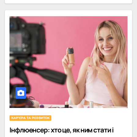
КАРʼЄРА ТА РОЗВИТОК
Інфлюенсер: хто це, як ним стати і