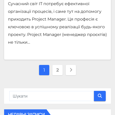
Сучасний світ ІТ потребує ефективної
організації процесів, і саме тут на допомогу
приходить Project Manager. Ця професія є
ключовою в успішному реалізації будь-якого
проекту. Project Manager (менеджер проєктів)
не тільки…
Пагінація
1
2
записів
НЕДАВНІ ЗАПИСИ