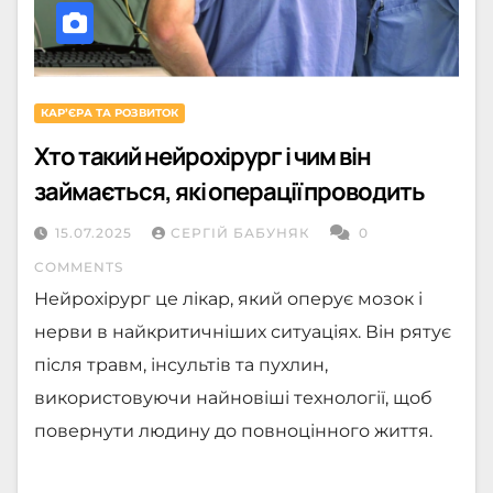
КАРʼЄРА ТА РОЗВИТОК
Хто такий нейрохірург і чим він
займається, які операції проводить
15.07.2025
СЕРГІЙ БАБУНЯК
0
COMMENTS
Нейрохірург це лікар, який оперує мозок і
нерви в найкритичніших ситуаціях. Він рятує
після травм, інсультів та пухлин,
використовуючи найновіші технології, щоб
повернути людину до повноцінного життя.