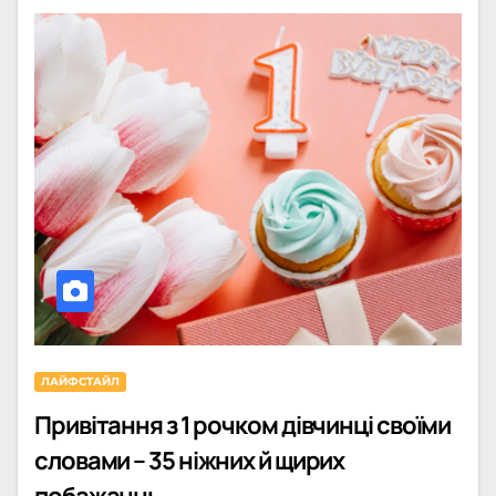
ЛАЙФСТАЙЛ
Привітання з 1 рочком дівчинці своїми
словами – 35 ніжних й щирих
побажаннь