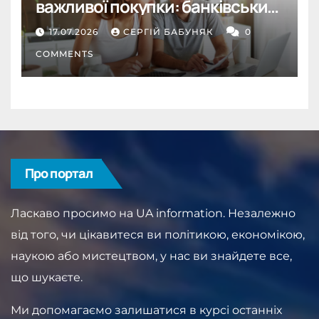
важливої покупки: банківський
депозит як інструмент
17.07.2026
СЕРГІЙ БАБУНЯК
0
дисципліни
COMMENTS
Про портал
Ласкаво просимо на UA information. Незалежно
від того, чи цікавитеся ви політикою, економікою,
наукою або мистецтвом, у нас ви знайдете все,
що шукаєте.
Ми допомагаємо залишатися в курсі останніх