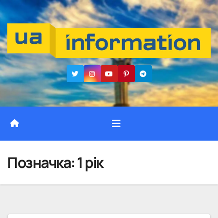
Перейти
до
вмісту
Позначка:
1 рік