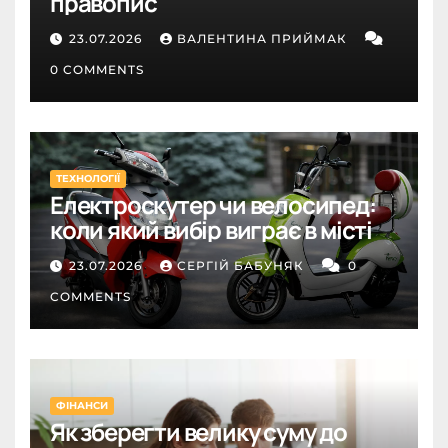
правопис
23.07.2026
ВАЛЕНТИНА ПРИЙМАК
0 COMMENTS
ТЕХНОЛОГІЇ
Електроскутер чи велосипед:
коли який вибір виграє в місті
23.07.2026
СЕРГІЙ БАБУНЯК
0
COMMENTS
ФІНАНСИ
Як зберегти велику суму до