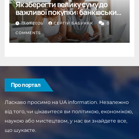
Як зберегти велику суму до
важливої покупки: банківський
депозит як інструмент
17.07.2026
СЕРГІЙ БАБУНЯК
0
дисципліни
COMMENTS
Про портал
Ласкаво просимо на UA information. Незалежно
від того, чи цікавитеся ви політикою, економікою,
наукою або мистецтвом, у нас ви знайдете все,
що шукаєте.