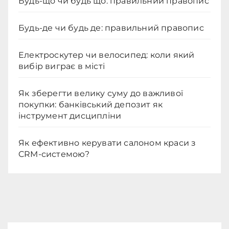
Будь-що чи будь що: правильний правопис
Будь-де чи будь де: правильний правопис
Електроскутер чи велосипед: коли який
вибір виграє в місті
Як зберегти велику суму до важливої
покупки: банківський депозит як
інструмент дисципліни
Як ефективно керувати салоном краси з
CRM-системою?