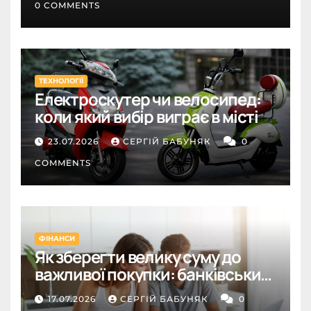
0 COMMENTS
ТЕХНОЛОГІЇ
Електроскутер чи велосипед:
коли який вибір виграє в місті
23.07.2026
СЕРГІЙ БАБУНЯК
0
COMMENTS
ФІНАНСИ
Як зберегти велику суму до
важливої покупки: банківський
депозит як інструмент
17.07.2026
СЕРГІЙ БАБУНЯК
0
дисципліни