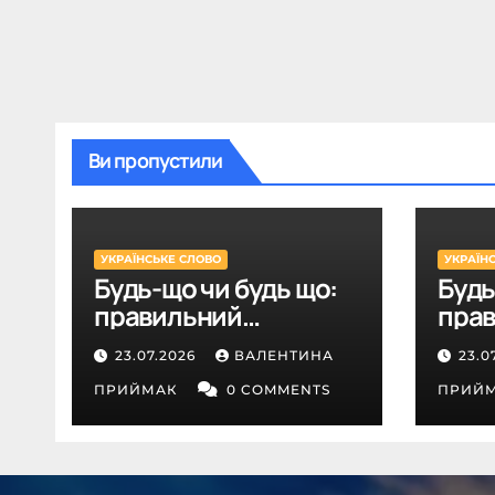
Ви пропустили
УКРАЇНСЬКЕ СЛОВО
УКРАЇН
Будь-що чи будь що:
Будь
правильний
пра
правопис
пра
23.07.2026
ВАЛЕНТИНА
23.0
ПРИЙМАК
0 COMMENTS
ПРИЙ