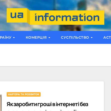
РАЇНУ
КОМЕРЦІЯ
СУСПІЛЬСТВО
АС
КАРʼЄРА ТА РОЗВИТОК
Як заробити гроші в інтернеті без