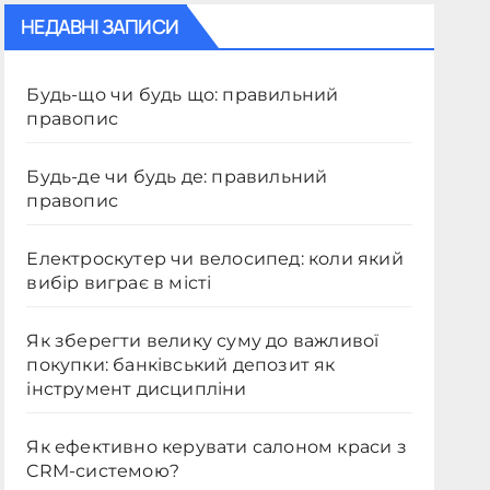
НЕДАВНІ ЗАПИСИ
Будь-що чи будь що: правильний
правопис
Будь-де чи будь де: правильний
правопис
Електроскутер чи велосипед: коли який
вибір виграє в місті
Як зберегти велику суму до важливої
покупки: банківський депозит як
інструмент дисципліни
Як ефективно керувати салоном краси з
CRM-системою?