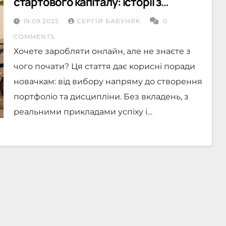
стартового капіталу: історії з
практики
19.09.2025
СЕРГІЙ БАБУНЯК
0
COMMENTS
Хочете заробляти онлайн, але не знаєте з
чого почати? Ця стаття дає корисні поради
новачкам: від вибору напряму до створення
портфоліо та дисципліни. Без вкладень, з
реальними прикладами успіху і…