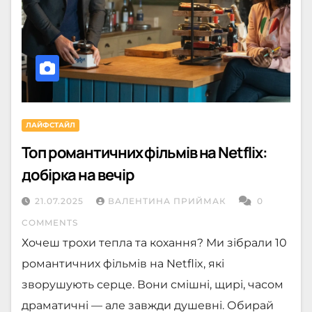
ЛАЙФСТАЙЛ
Топ романтичних фільмів на Netflix:
добірка на вечір
21.07.2025
ВАЛЕНТИНА ПРИЙМАК
0
COMMENTS
Хочеш трохи тепла та кохання? Ми зібрали 10
романтичних фільмів на Netflix, які
зворушують серце. Вони смішні, щирі, часом
драматичні — але завжди душевні. Обирай