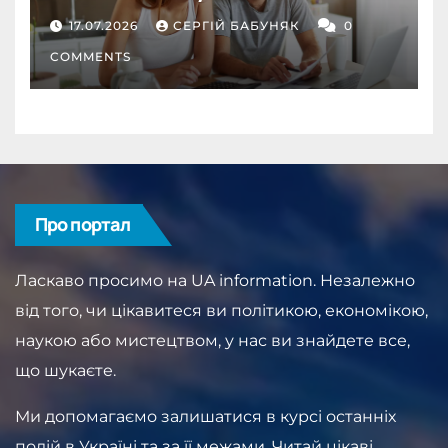
депозит як інструмент
17.07.2026
СЕРГІЙ БАБУНЯК
0
дисципліни
COMMENTS
Про портал
Ласкаво просимо на UA information. Незалежно
від того, чи цікавитеся ви політикою, економікою,
наукою або мистецтвом, у нас ви знайдете все,
що шукаєте.
Ми допомагаємо залишатися в курсі останніх
подій в Україні та за її межами. Читай цікаві