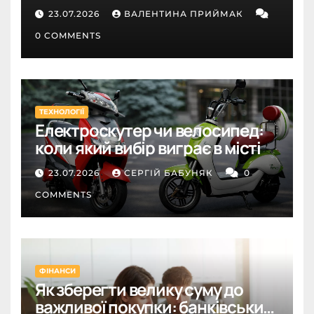
23.07.2026
ВАЛЕНТИНА ПРИЙМАК
0 COMMENTS
ТЕХНОЛОГІЇ
Електроскутер чи велосипед:
коли який вибір виграє в місті
23.07.2026
СЕРГІЙ БАБУНЯК
0
COMMENTS
ФІНАНСИ
Як зберегти велику суму до
важливої покупки: банківський