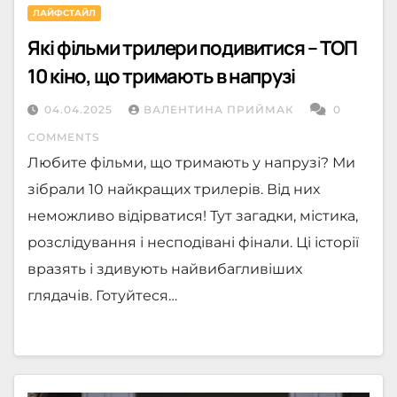
ЛАЙФСТАЙЛ
Які фільми трилери подивитися – ТОП
10 кіно, що тримають в напрузі
04.04.2025
ВАЛЕНТИНА ПРИЙМАК
0
COMMENTS
Любите фільми, що тримають у напрузі? Ми
зібрали 10 найкращих трилерів. Від них
неможливо відірватися! Тут загадки, містика,
розслідування і несподівані фінали. Ці історії
вразять і здивують найвибагливіших
глядачів. Готуйтеся…