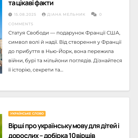
та цікаві факти
15.08.2025
ДІАНА МЕЛЬНИК
0
COMMENTS
Статуя Свободи — подарунок Франції США,
символ волі й надії. Від створення у Франції
до прибуття в Нью-Йорк, вона пережила
війни, бурі та мільйони поглядів. Дізнайтеся
її історію, секрети та…
УКРАЇНСЬКЕ СЛОВО
Вірші про українську мову для дітей і
дорослих – добірка 10 віршів