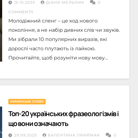
15.10.2025
ДІАНА МЕЛЬНИК
0
COMMENTS
Молодіжний сленг – це код нового
покоління, а не набір дивних слів чи звуків.
Ми зібрали 10 популярних виразів, які
дорослі часто плутають із лайкою.
Прочитайте, щоб розуміти нову мову…
УКРАЇНСЬКЕ СЛОВО
Топ-20 українських фразеологізмів і
що вони означають
29.09.2025
ВАЛЕНТИНА ПРИЙМАК
0