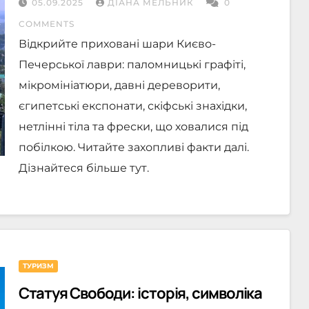
05.09.2025
ДІАНА МЕЛЬНИК
0
COMMENTS
Відкрийте приховані шари Києво-
Печерської лаври: паломницькі графіті,
мікромініатюри, давні дереворити,
єгипетські експонати, скіфські знахідки,
нетлінні тіла та фрески, що ховалися під
побілкою. Читайте захопливі факти далі.
Дізнайтеся більше тут.
ТУРИЗМ
Статуя Свободи: історія, символіка