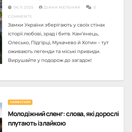
вежами
06.11.2025
ДІАНА МЕЛЬНИК
0
COMMENTS
Замки України зберігають у своїх стінах
історії любові, зрад і битв. Кам’янець,
Олесько, Підгірці, Мукачево й Хотин – тут
оживають легенди та міські привиди.
Вирушайте у подорож до загадок!
ЛАЙФСТАЙЛ
Молодіжний сленг: слова, які дорослі
плутають із лайкою