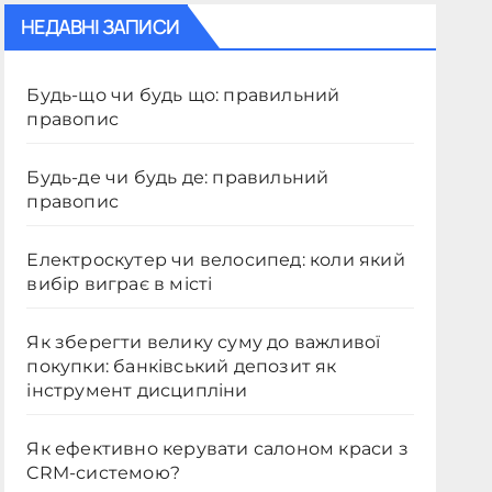
НЕДАВНІ ЗАПИСИ
Будь-що чи будь що: правильний
правопис
Будь-де чи будь де: правильний
правопис
Електроскутер чи велосипед: коли який
вибір виграє в місті
Як зберегти велику суму до важливої
покупки: банківський депозит як
інструмент дисципліни
Як ефективно керувати салоном краси з
CRM-системою?