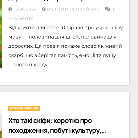
13.08.2025
ВАЛЕНТИНА ПРИЙМАК
0
COMMENTS
Відкрийте для себе 10 віршів про українську
мову — половина для дітей, половина для
дорослих. Ця поезія покаже слово як живий
скарб, що зберігає пам’ять, емоції та душу
нашого народу,…
ІСТОРІЯ УКРАЇНИ
Хто такі скіфи: коротко про
походження, побут і культуру,