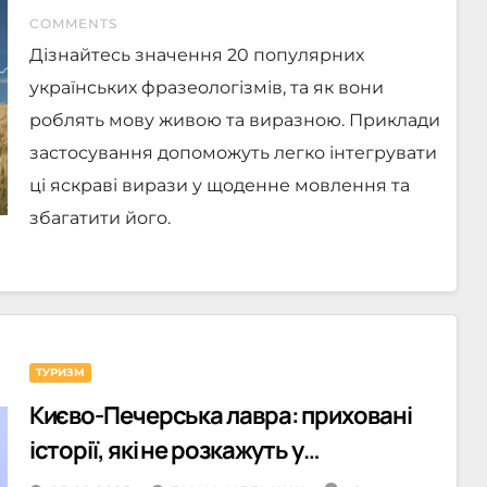
COMMENTS
Дізнайтесь значення 20 популярних
українських фразеологізмів, та як вони
роблять мову живою та виразною. Приклади
застосування допоможуть легко інтегрувати
ці яскраві вирази у щоденне мовлення та
збагатити його.
ТУРИЗМ
Києво-Печерська лавра: приховані
історії, які не розкажуть у
стандартних екскурсіях