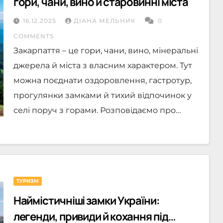
гори, чани, вино й старовинні міста
16.12.2025
ДІАНА МЕЛЬНИК
0
COMMENTS
Закарпаття – це гори, чани, вино, мінеральні
джерела й міста з власним характером. Тут
можна поєднати оздоровлення, гастротур,
прогулянки замками й тихий відпочинок у
селі поруч з горами. Розповідаємо про…
ТУРИЗМ
Наймістичніші замки України:
легенди, привиди й кохання під