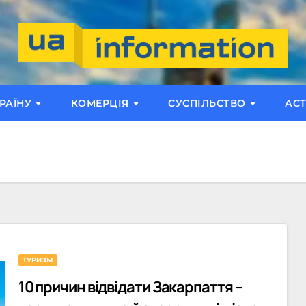
РАЇНУ
КОМЕРЦІЯ
СУСПІЛЬСТВО
АС
ТУРИЗМ
10 причин відвідати Закарпаття –