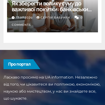
Як зберегти велику суму до
важливої покупки: банківський
депозит як інструмент
17.07.2026
СЕРГІЙ БАБУНЯК
0
дисципліни
COMMENTS
Про портал
Ласкаво просимо на UA information. Незалежно
від того, чи цікавитеся ви політикою, економікою,
наукою або мистецтвом, у нас ви знайдете все,
що шукаєте.