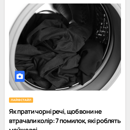
ЛАЙФСТАЙЛ
Як прати чорні речі, щоб вони не
втрачали колір: 7 помилок, які роблять
майже всі