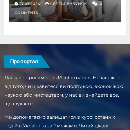
депозит як інструмент
17.07.2026
СЕРГІЙ БАБУНЯК
0
дисципліни
COMMENTS
Про портал
Ласкаво просимо на UA information. Незалежно
від того, чи цікавитеся ви політикою, економікою,
наукою або мистецтвом, у нас ви знайдете все,
що шукаєте.
Ми допомагаємо залишатися в курсі останніх
подій в Україні та за її межами. Читай цікаві