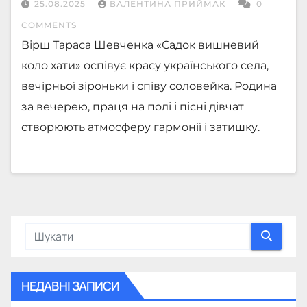
25.08.2025
ВАЛЕНТИНА ПРИЙМАК
0
COMMENTS
Вірш Тараса Шевченка «Садок вишневий
коло хати» оспівує красу українського села,
вечірньої зіроньки і співу соловейка. Родина
за вечерею, праця на полі і пісні дівчат
створюють атмосферу гармонії і затишку.
НЕДАВНІ ЗАПИСИ