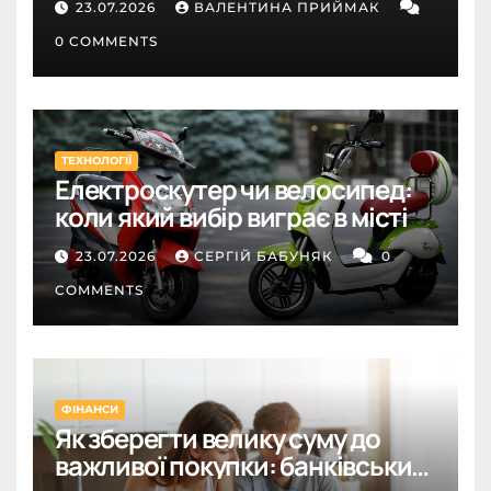
23.07.2026
ВАЛЕНТИНА ПРИЙМАК
0 COMMENTS
ТЕХНОЛОГІЇ
Електроскутер чи велосипед:
коли який вибір виграє в місті
23.07.2026
СЕРГІЙ БАБУНЯК
0
COMMENTS
ФІНАНСИ
Як зберегти велику суму до
важливої покупки: банківський