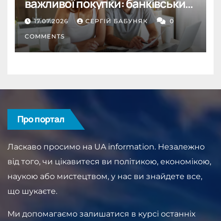
важливої покупки: банківський
депозит як інструмент
17.07.2026
СЕРГІЙ БАБУНЯК
0
дисципліни
COMMENTS
Про портал
Ласкаво просимо на UA information. Незалежно
від того, чи цікавитеся ви політикою, економікою,
наукою або мистецтвом, у нас ви знайдете все,
що шукаєте.
Ми допомагаємо залишатися в курсі останніх