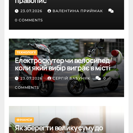
правопис
23.07.2026
ВАЛЕНТИНА ПРИЙМАК
0 COMMENTS
ТЕХНОЛОГІЇ
Електроскутер чи велосипед:
коли який вибір виграє в місті
23.07.2026
СЕРГІЙ БАБУНЯК
0
COMMENTS
ФІНАНСИ
Як зберегти велику суму до