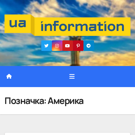
Перейти
до
вмісту
Позначка:
Америка