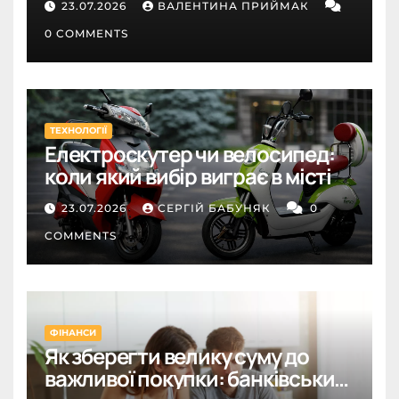
23.07.2026
ВАЛЕНТИНА ПРИЙМАК
0 COMMENTS
ТЕХНОЛОГІЇ
Електроскутер чи велосипед:
коли який вибір виграє в місті
23.07.2026
СЕРГІЙ БАБУНЯК
0
COMMENTS
ФІНАНСИ
Як зберегти велику суму до
важливої покупки: банківський