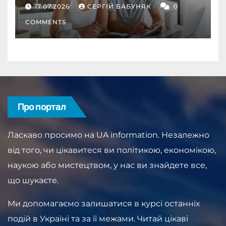
депозит як інструмент
17.07.2026
СЕРГІЙ БАБУНЯК
0
дисципліни
COMMENTS
Про портал
Ласкаво просимо на UA information. Незалежно
від того, чи цікавитеся ви політикою, економікою,
наукою або мистецтвом, у нас ви знайдете все,
що шукаєте.
Ми допомагаємо залишатися в курсі останніх
подій в Україні та за її межами. Читай цікаві