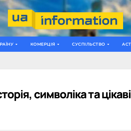
РАЇНУ
КОМЕРЦІЯ
СУСПІЛЬСТВО
АС
торія, символіка та цікаві