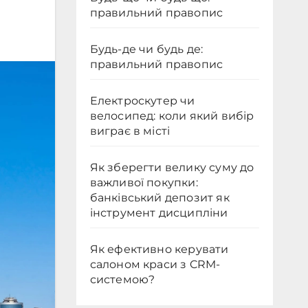
правильний правопис
Будь-де чи будь де:
правильний правопис
Електроскутер чи
велосипед: коли який вибір
виграє в місті
Як зберегти велику суму до
важливої покупки:
банківський депозит як
інструмент дисципліни
Як ефективно керувати
салоном краси з CRM-
системою?