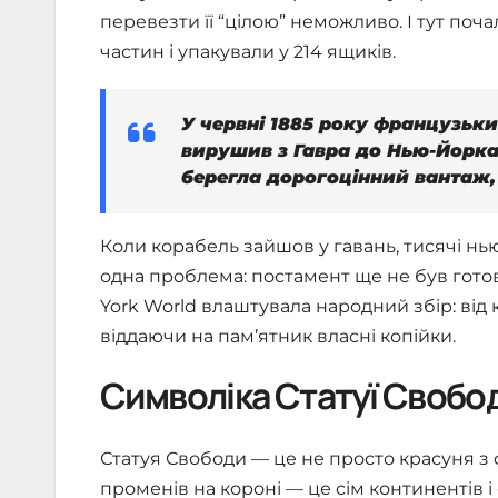
перевезти її “цілою” неможливо. І тут поч
частин і упакували у 214 ящиків.
У червні 1885 року французьки
вирушив з Гавра до Нью-Йорка
берегла дорогоцінний вантаж,
Коли корабель зайшов у гавань, тисячі нью
одна проблема: постамент ще не був готов
York World влаштувала народний збір: від к
віддаючи на пам’ятник власні копійки.
Символіка Статуї Свобо
Статуя Свободи — це не просто красуня з 
променів на короні — це сім континентів і 