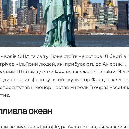
волів США та світу. Вона стоїть на острові Ліберті в
стрічає мільйони людей, які прибувають до Америки.
еним Штатам до сторіччя незалежності країни. Йог
ободи створив французький скульптор Фредерік-Огюс
 спроєктував інженер Гюстав Ейфель. Її образ уособл
тнє.
пливла океан
ли величезна мідна фігура була готова, з’ясувалося: