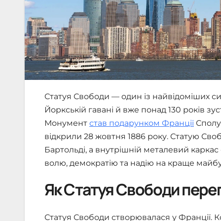
Статуя Свободи — один із найвідоміших сим
Йоркській гавані й вже понад 130 років зу
Монумент
став подарунком Франції
Сполуч
відкрили 28 жовтня 1886 року. Статую Св
Бартольді, а внутрішній металевий каркас
волю, демократію та надію на краще майбу
Як Статуя Свободи пере
Статуя Свободи створювалася у Франції. Ко