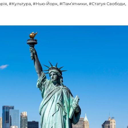
,
,
,
,
,
орія
#Культура
#Нью-Йорк
#Пам’ятники
#Статуя Свободи