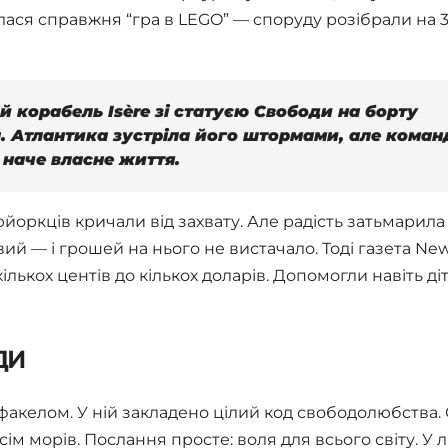
алася справжня “гра в LEGO” — споруду розібрали на 
й корабель Isère зі статуєю Свободи на борту
. Атлантика зустріла його штормами, але коман
 наче власне життя.
йоркців кричали від захвату. Але радість затьмарила
ий — і грошей на нього не вистачало. Тоді газета Ne
ількох центів до кількох доларів. Допомогли навіть діт
ди
факелом. У ній закладено цілий код свободолюбства. 
сім морів. Послання просте: воля для всього світу. У л