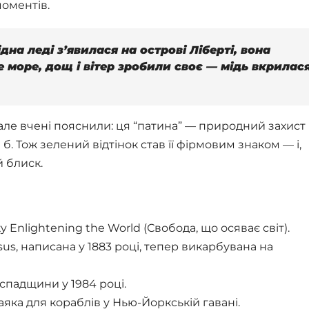
моментів.
дна леді з’явилася на острові Ліберті, вона
 море, дощ і вітер зробили своє — мідь вкрилас
 але вчені пояснили: ця “патина” — природний захист 
б. Тож зелений відтінок став її фірмовим знаком — і,
й блиск.
y Enlightening the World (Свобода, що осяває світ).
s, написана у 1883 році, тепер викарбувана на
 спадщини у 1984 році.
яка для кораблів у Нью-Йоркській гавані.