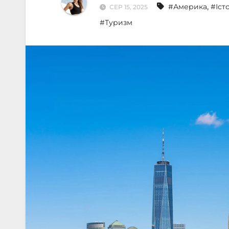
,
#Америка
#Іст
СЕР 15, 2025
#Туризм