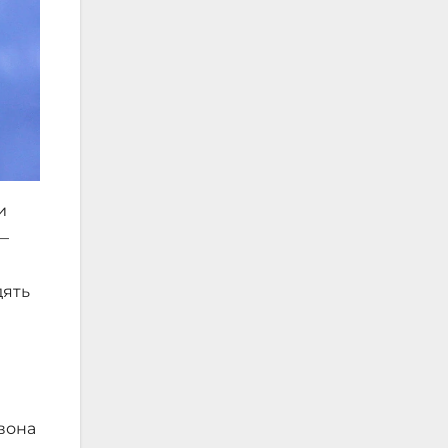
и
—
дять
 вона