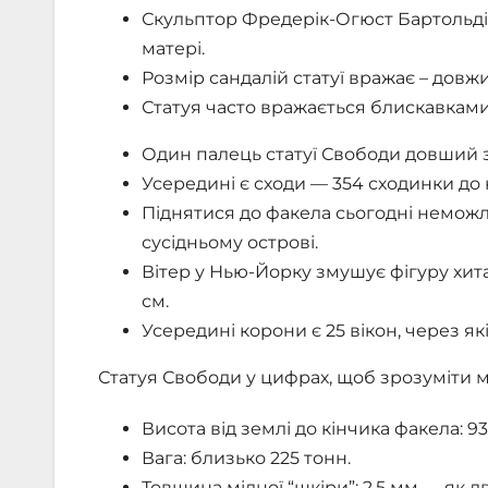
Скульптор Фредерік-Огюст Бартольді 
матері.
Розмір сандалій статуї вражає – довжин
Статуя часто вражається блискавками,
Один палець статуї Свободи довший з
Усередині є сходи — 354 сходинки до 
Піднятися до факела сьогодні неможли
сусідньому острові.
Вітер у Нью-Йорку змушує фігуру хитат
см.
Усередині корони є 25 вікон, через як
Статуя Свободи у цифрах, щоб зрозуміти 
Висота від землі до кінчика факела: 9
Вага: близько 225 тонн.
Товщина мідної “шкіри”: 2,5 мм — як д