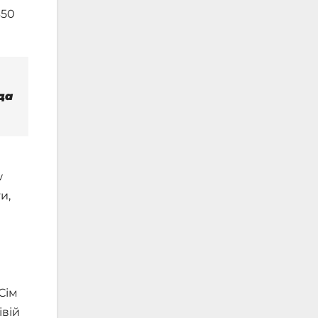
350
да
w
и,
Сім
івій