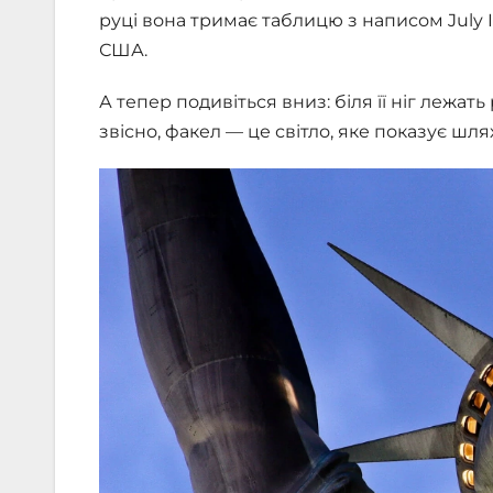
руці вона тримає таблицю з написом July
США.
А тепер подивіться вниз: біля її ніг лежать
звісно, факел — це світло, яке показує шля