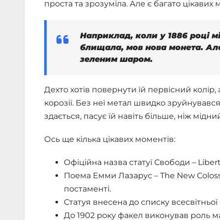
проста та зрозуміла. Але є багато цікавих 
Наприклад, коли у 1886 році мі
блищала, мов нова монета. Але
зеленим шаром.
Дехто хотів повернути їй первісний колір,
корозії. Без неї метал швидко зруйнувався 
здається, пасує їй навіть більше, ніж мідни
Ось ще кілька цікавих моментів:
Офіційна назва статуї Свободи – Libert
Поема Емми Лазарус – The New Colossu
постаменті.
Статуя внесена до списку всесвітньої
До 1902 року факел виконував роль ма