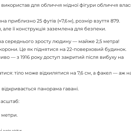
використав для обличчя мідної фігури обличчя влас
а приблизно 25 футів (≈7,6 м), розмір взуття 879.
 але її конструкція заземлена для безпеки.
а середнього зросту людину — майже 2,5 метра!
корони. Це як піднятися на 22-поверховий будинок.
во — з 1916 року доступ закритий після вибуху на
ися: тіло може відхилятися на 7,6 см, а факел — аж на
і відкривається панорама гавані.
масштаб:
3 метри.
ві монети.