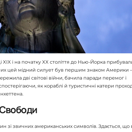
і XIX і на початку XX століття до Нью-Йорка прибувал
 них цей мідний силует був першим знаком Америки 
пережила дві світові війни, бачила паради перемог і
ті, спостерігаючи, як кораблі й туристичні катери прохо
нхеттена.
ю Свободи
дин зі звичних американських символів. Здається, що