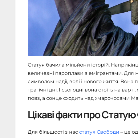
Статуя бачила мільйони історій. Наприкінц
величезні пароплави з емігрантами. Для
символом надії, волі і нового життя. Вона 
трагічні дні. І сьогодні вона стоїть на вар
повз, а сонце сходить над хмарочосами Ма
Цікаві факти про Стату
Для більшості з нас
статуя Свободи
– це о