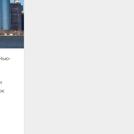
 Нью-
о
т
ює