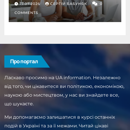
депозит як інструмент
17.07.2026
СЕРГІЙ БАБУНЯК
0
дисципліни
COMMENTS
Про портал
Ласкаво просимо на UA information. Незалежно
від того, чи цікавитеся ви політикою, економікою,
наукою або мистецтвом, у нас ви знайдете все,
що шукаєте.
Ми допомагаємо залишатися в курсі останніх
подій в Україні та за її межами. Читай цікаві