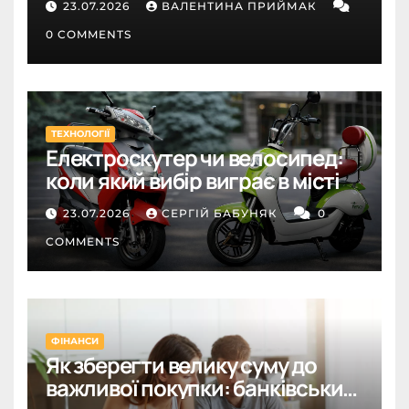
23.07.2026
ВАЛЕНТИНА ПРИЙМАК
0 COMMENTS
ТЕХНОЛОГІЇ
Електроскутер чи велосипед:
коли який вибір виграє в місті
23.07.2026
СЕРГІЙ БАБУНЯК
0
COMMENTS
ФІНАНСИ
Як зберегти велику суму до
важливої покупки: банківський