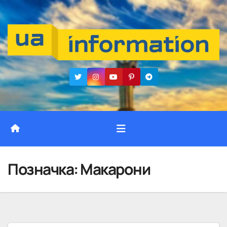
Перейти
до
вмісту
Позначка:
Макарони