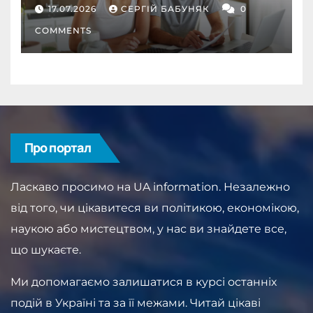
депозит як інструмент
17.07.2026
СЕРГІЙ БАБУНЯК
0
дисципліни
COMMENTS
Про портал
Ласкаво просимо на UA information. Незалежно
від того, чи цікавитеся ви політикою, економікою,
наукою або мистецтвом, у нас ви знайдете все,
що шукаєте.
Ми допомагаємо залишатися в курсі останніх
подій в Україні та за її межами. Читай цікаві