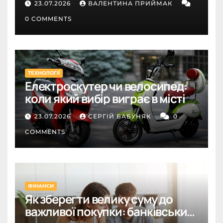
23.07.2026
ВАЛЕНТИНА ПРИЙМАК
0 COMMENTS
ТЕХНОЛОГІЇ
Електроскутер чи велосипед:
коли який вибір виграє в місті
23.07.2026
СЕРГІЙ БАБУНЯК
0
COMMENTS
ФІНАНСИ
Як зберегти велику суму до
важливої покупки: банківський