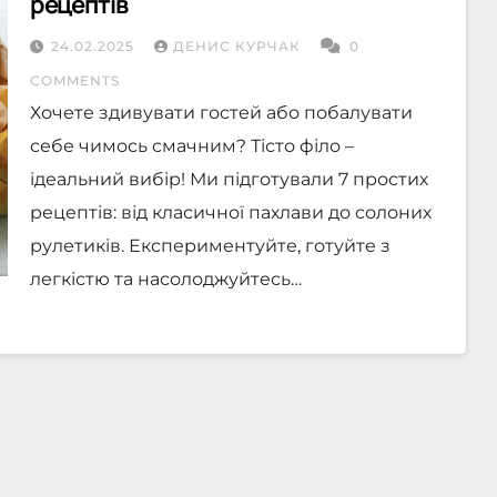
рецептів
24.02.2025
ДЕНИС КУРЧАК
0
COMMENTS
Хочете здивувати гостей або побалувати
себе чимось смачним? Тісто філо –
ідеальний вибір! Ми підготували 7 простих
рецептів: від класичної пахлави до солоних
рулетиків. Експериментуйте, готуйте з
легкістю та насолоджуйтесь…