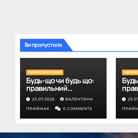
Ви пропустили
УКРАЇНСЬКЕ СЛОВО
УКРАЇН
Будь-що чи будь що:
Будь
правильний
пра
правопис
пра
23.07.2026
ВАЛЕНТИНА
23.0
ПРИЙМАК
0 COMMENTS
ПРИЙ