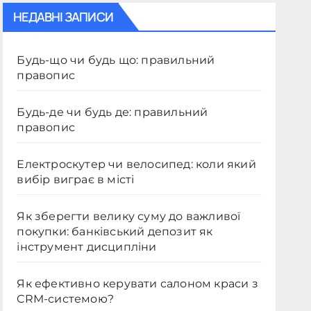
НЕДАВНІ ЗАПИСИ
Будь-що чи будь що: правильний
правопис
Будь-де чи будь де: правильний
правопис
Електроскутер чи велосипед: коли який
вибір виграє в місті
Як зберегти велику суму до важливої
покупки: банківський депозит як
інструмент дисципліни
Як ефективно керувати салоном краси з
CRM-системою?