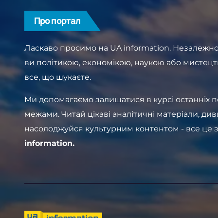
Про портал
Ласкаво просимо на UA information. Незалежно 
ви політикою, економікою, наукою або мистецт
все, що шукаєте.
Ми допомагаємо залишатися в курсі останніх поді
межами. Читай цікаві аналітичні матеріали, див
насолоджуйся культурним контентом - все це 
information.