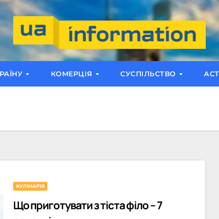
РАЇНУ
КОМЕРЦІЯ
СУСПІЛЬСТВО
АС
КУЛІНАРІЯ
Що приготувати з тіста філо – 7