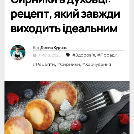
рецепт, який завжди
виходить ідеальним
Від
Денис Курчак
,
,
#Здоров’я
#Поради
ЛИС 5, 2025
,
,
#Рецепти
#Сирники
#Харчування