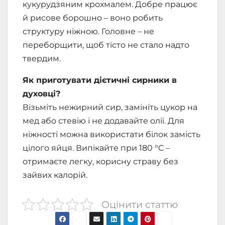
кукурудзяним крохмалем. Добре працює
й рисове борошно – воно робить
структуру ніжною. Головне – не
переборщити, щоб тісто не стало надто
твердим.
Як приготувати дієтичні сирники в
духовці?
Візьміть нежирний сир, замініть цукор на
мед або стевію і не додавайте олії. Для
ніжності можна використати білок замість
цілого яйця. Випікайте при 180 °C –
отримаєте легку, корисну страву без
зайвих калорій.
Оцінити статтю