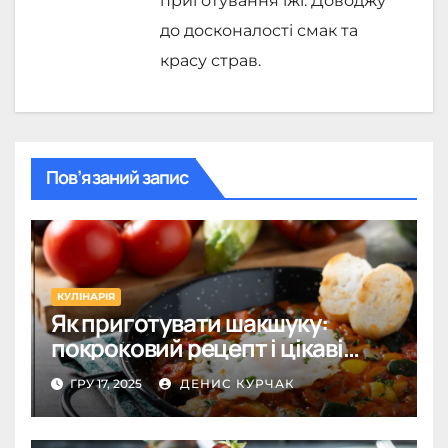
приготування їжі. Доводжу
до досконалості смак та
красу страв.
Пов’язаний запис
КУЛІНАРІЯ
Як приготувати шакшуку:
покроковий рецепт і цікаві
варіації на кожен день
ГРУ 17, 2025
ДЕНИС КУРЧАК