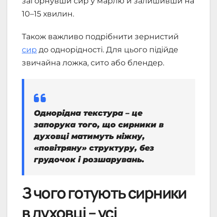
загорнувши сир у марлю й залишивши на
10–15 хвилин.
Також важливо подрібнити зернистий
сир
до однорідності. Для цього підійде
звичайна ложка, сито або блендер.
Однорідна текстура – це
запорука того, що сирники в
духовці матимуть ніжну,
«повітряну» структуру, без
грудочок і розшарувань.
З чого готують сирники
в духовці – усі