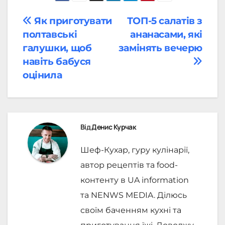
Навігація
Як приготувати
ТОП-5 салатів з
полтавські
ананасами, які
записів
галушки, щоб
замінять вечерю
навіть бабуся
оцінила
Від
Денис Курчак
Шеф-Кухар, гуру кулінарії,
автор рецептів та food-
контенту в UA information
та NENWS MEDIA. Ділюсь
своїм баченням кухні та