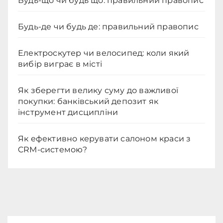
Будь-що чи будь що: правильний правопис
Будь-де чи будь де: правильний правопис
Електроскутер чи велосипед: коли який
вибір виграє в місті
Як зберегти велику суму до важливої
покупки: банківський депозит як
інструмент дисципліни
Як ефективно керувати салоном краси з
CRM-системою?