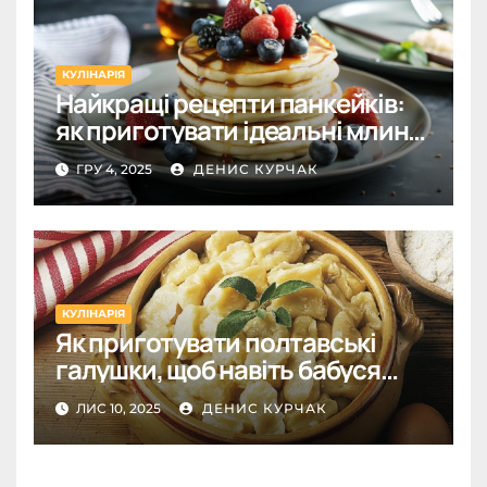
КУЛІНАРІЯ
Найкращі рецепти панкейків:
як приготувати ідеальні млинці
на молоці, кефірі, воді та у
ГРУ 4, 2025
ДЕНИС КУРЧАК
японському стилі
КУЛІНАРІЯ
Як приготувати полтавські
галушки, щоб навіть бабуся
оцінила
ЛИС 10, 2025
ДЕНИС КУРЧАК