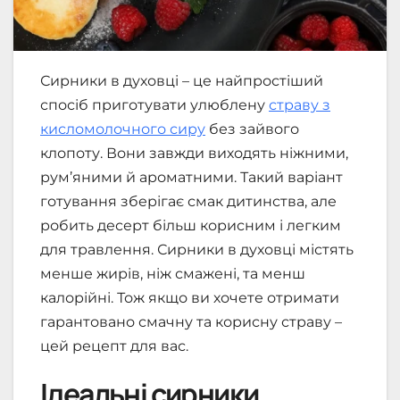
Сирники в духовці – це найпростіший
спосіб приготувати улюблену
страву з
кисломолочного сиру
без зайвого
клопоту. Вони завжди виходять ніжними,
рум’яними й ароматними. Такий варіант
готування зберігає смак дитинства, але
робить десерт більш корисним і легким
для травлення. Сирники в духовці містять
менше жирів, ніж смажені, та менш
калорійні. Тож якщо ви хочете отримати
гарантовано смачну та корисну страву –
цей рецепт для вас.
Ідеальні сирники